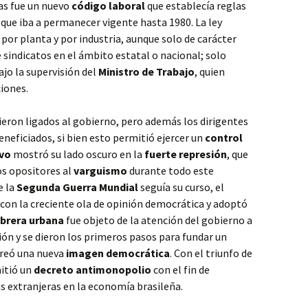
as fue un nuevo
código laboral
que establecía reglas
 que iba a permanecer vigente hasta 1980. La ley
por planta y por industria, aunque solo de carácter
e sindicatos en el ámbito estatal o nacional; solo
ajo la supervisión del
Ministro de Trabajo
, quien
ciones.
vieron ligados al gobierno, pero además los dirigentes
eneficiados, si bien esto permitió ejercer un
control
vo
mostró su lado oscuro en la
fuerte represión
, que
los opositores al
varguismo
durante todo este
e la
Segunda Guerra Mundial
seguía su curso, el
con la creciente ola de opinión democrática y adoptó
obrera urbana
fue objeto de la atención del gobierno a
ón y se dieron los primeros pasos para fundar un
creó una nueva
imagen democrática
. Con el triunfo de
mitió un
decreto antimonopolio
con el fin de
as extranjeras en la economía brasileña.