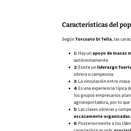
Características del po
Según
Torcuato Di Tella
, las cara
1:
Hay un
apoyo de masas m
autónomamente.
2:
Existe un
liderazgo fuer
obrera o campesina.
3:
La vinculación entre masa y
4:
Es una experiencia típica d
los grupos empresarios plan
agroexportadora, por lo que
5:
Las clases obreras y campe
escasamente organizadas
.
6:
Posteriormente a los lídere
características más
asociac