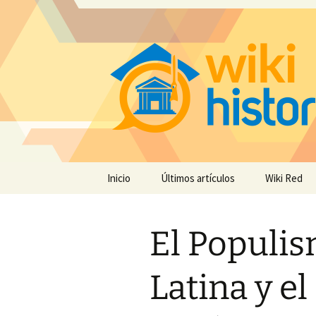
Saltar
Inicio
Últimos artículos
Wiki Red
al
contenido
El Populi
Latina y e