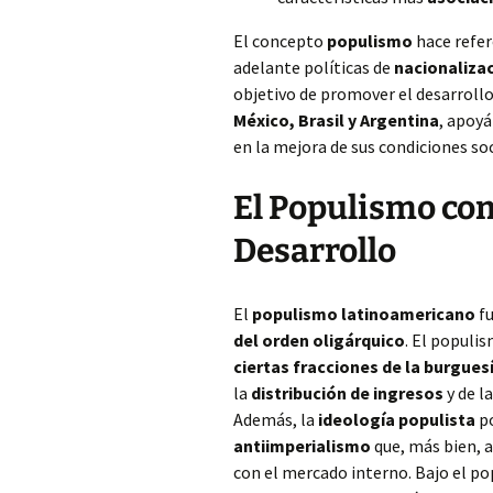
El concepto
populismo
hace refer
adelante políticas de
nacionaliza
objetivo de promover el desarroll
México, Brasil y Argentina
, apoyá
en la mejora de sus condiciones soc
El Populismo com
Desarrollo
El
populismo latinoamericano
fu
del orden oligárquico
. El populi
ciertas fracciones de la burguesí
la
distribución de ingresos
y de l
Además, la
ideología populista
po
antiimperialismo
que, más bien, a
con el mercado interno. Bajo el po