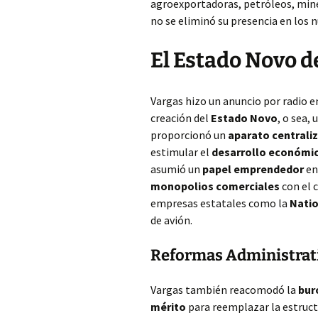
agroexportadoras, petróleos, miner
no se eliminó su presencia en los n
El Estado Novo d
Vargas hizo un anuncio por radio 
creación del
Estado Novo
, o sea,
proporcionó un
aparato centrali
estimular el
desarrollo económi
asumió un
papel emprendedor
en
monopolios comerciales
con el c
empresas estatales como la
Natio
de avión.
Reformas Administrati
Vargas también reacomodó la
bur
mérito
para reemplazar la estructu