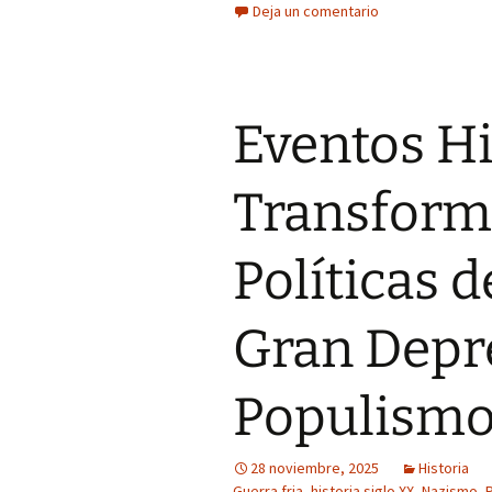
Deja un comentario
Eventos Hi
Transform
Políticas d
Gran Depre
Populism
28 noviembre, 2025
Historia
Guerra fria
,
historia siglo XX
,
Nazismo
,