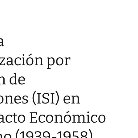
a
ización por
n de
nes (ISI) en
pacto Económico
o (1939-1958)