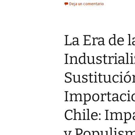
Deja un comentario
La Era de l
Industrial
Sustitució
Importacio
Chile: Im
y Populism