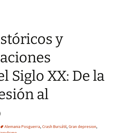
stóricos y
aciones
el Siglo XX: De la
sión al
o
Alemania Posguerra
,
Crash Bursátil
,
Gran depresion
,
Populismo