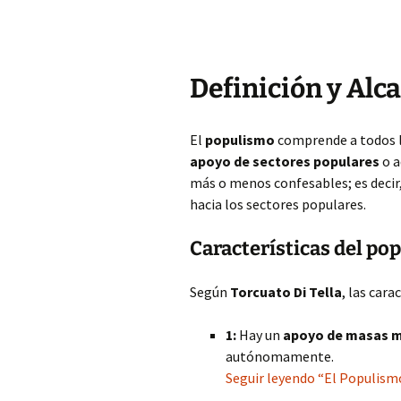
Definición y Alc
El
populismo
comprende a todos lo
apoyo de sectores populares
o a
más o menos confesables; es decir,
hacia los sectores populares.
Características del po
Según
Torcuato Di Tella
, las cara
1:
Hay un
apoyo de masas m
autónomamente.
Seguir leyendo “El Populismo