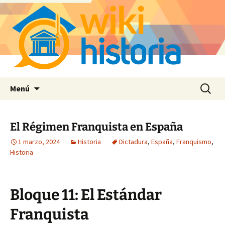
Saltar
Buscar:
Menú
al
contenido
El Régimen Franquista en España
1 marzo, 2024
Historia
Dictadura
,
España
,
Franquismo
,
Historia
Bloque 11: El Estándar
Franquista