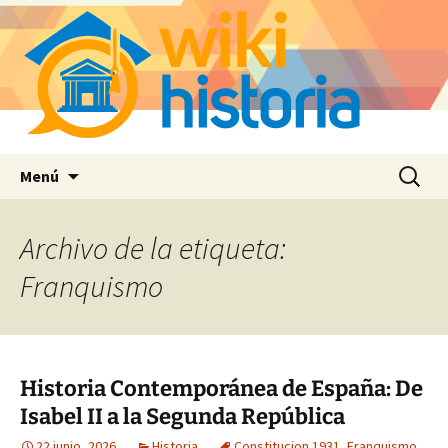
Saltar
Buscar:
Menú
al
contenido
Archivo de la etiqueta:
Franquismo
Historia Contemporánea de España: De
Isabel II a la Segunda República
22 junio, 2026
Historia
Constitucion 1931
,
Franquismo
,