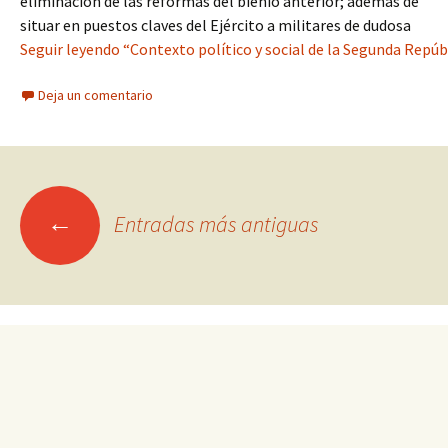
eliminación de las reformas del bienio anterior; además de
situar en puestos claves del Ejército a militares de dudosa
Seguir leyendo “Contexto político y social de la Segunda Repúbli
Deja un comentario
Ir
←
Entradas más antiguas
a
las
entradas