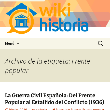
Saltar
Buscar:
Menú
al
contenido
Archivo de la etiqueta: Frente
popular
La Guerra Civil Española: Del Frente
Popular al Estallido del Conflicto (1936)
9 junio, 2026
Historia
Francisco Franco
,
Frente popular
,