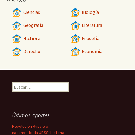
Ciencias
Biología
Geografía
Literatura
Historia
Filosofía
Derecho
Economía
Buscar:
Últimos aportes
Revolución Rusa e o
nacemento da URSS: Historia