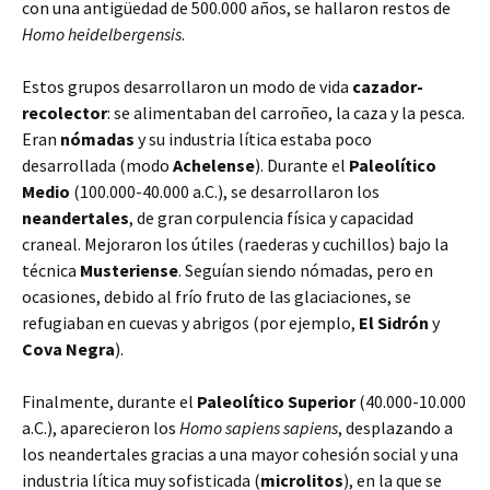
con una antigüedad de 500.000 años, se hallaron restos de
Homo heidelbergensis
.
Estos grupos
desarrollaron un modo de vida
cazador-
recolector
: se alimentaban del carroñeo, la caza y la pesca.
Eran
nómadas
y su industria lítica estaba poco
desarrollada (modo
Achelense
). Durante el
Paleolítico
Medio
(100.000-40.000 a.C.), se desarrollaron los
neandertales
, de gran corpulencia física y capacidad
craneal. Mejoraron los útiles (raederas y cuchillos) bajo la
técnica
Musteriense
. Seguían siendo nómadas, pero en
ocasiones, debido al frío fruto de las glaciaciones, se
refugiaban en cuevas y abrigos (por ejemplo,
El Sidrón
y
Cova Negra
).
Finalmente, durante el
Paleolítico Superior
(40.000-10.000
a.C.), aparecieron los
Homo sapiens sapiens
, desplazando a
los neandertales gracias a una mayor cohesión social y una
industria lítica muy sofisticada (
microlitos
), en la que se