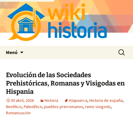
Saltar
Buscar:
Menú
al
contenido
Evolución de las Sociedades
Prehistóricas, Romanas y Visigodas en
Hispania
30 abril, 2026
Historia
Atapuerca
,
Historia de españa
,
Neolítico
,
Paleolítico
,
pueblos prerromanos
,
reino visigodo
,
Romanización