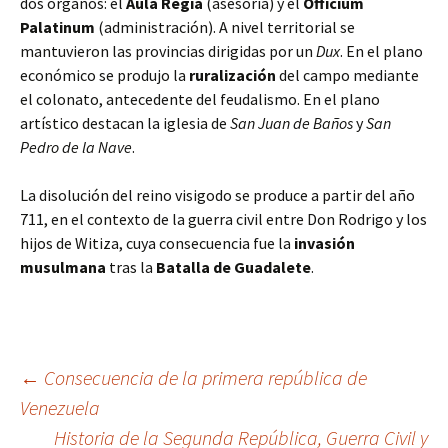
dos órganos: el
Aula Regia
(asesoría) y el
Officium
Palatinum
(administración). A nivel territorial se
mantuvieron las provincias dirigidas por un
Dux
. En el plano
económico se produjo la
ruralización
del campo mediante
el colonato, antecedente del feudalismo. En el plano
artístico destacan la iglesia de
San Juan de Baños
y
San
Pedro de la Nave
.
La disolución del reino visigodo se produce a partir del año
711, en el contexto de la guerra civil entre Don Rodrigo y los
hijos de Witiza, cuya consecuencia fue la
invasión
musulmana
tras la
Batalla de Guadalete
.
Navegación
←
Consecuencia de la primera república de
Venezuela
Historia de la Segunda República, Guerra Civil y