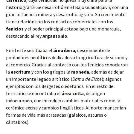
tartésico
, cuya veracidad no queda muy clara para la
historiografía. Se desarrolló en el Bajo Guadalquivir, con una
gran influencia minera y desarrollo agrario. Su crecimiento
tiene relación con los contactos comerciales con los
fenicios
y el poder principal estaba bajo una monarquía,
destacando al rey
Argantonio
.
En el este se situaba el
área íbera
, descendiente de
pobladores neolíticos dedicados a la agricultura de secano y
al comercio. Gracias al contacto con los fenicios conocieron
la
escritura
y con los griegos la
moneda
, además de dejar
un importante legado artístico (
Dama de Elche
); algunos
ejemplos son los ilergetes o edetanos. En el resto del
territorio se encontraba el
área celta
, de origen
indoeuropeo, que introdujo cambios materiales como la
cerámica excisa y cambios lingüísticos. Al norte mantenían
formas de vida más atrasadas (galaicos, astures o
cántabros).