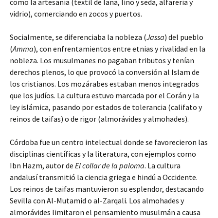
como la artesanía (textil de lana, lino y seda, alfarería y
vidrio), comerciando en zocos y puertos.
Socialmente, se diferenciaba la nobleza (
Jassa
) del pueblo
(
Amma
), con enfrentamientos entre etnias y rivalidad en la
nobleza. Los musulmanes no pagaban tributos y tenían
derechos plenos, lo que provocó la conversión al Islam de
los cristianos. Los mozárabes estaban menos integrados
que los judíos. La cultura estuvo marcada por el Corán y la
ley islámica, pasando por estados de tolerancia (califato y
reinos de taifas) o de rigor (almorávides y almohades).
Córdoba fue un centro intelectual donde se favorecieron las
disciplinas científicas y la literatura, con ejemplos como
Ibn Hazm, autor de
El collar de la paloma
. La cultura
andalusí transmitió la ciencia griega e hindú a Occidente.
Los reinos de taifas mantuvieron su esplendor, destacando
Sevilla con Al-Mutamid o al-Zarqali. Los almohades y
almorávides limitaron el pensamiento musulmán a causa