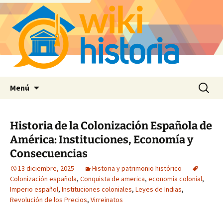
Saltar
Buscar:
Menú
al
contenido
Historia de la Colonización Española de
América: Instituciones, Economía y
Consecuencias
13 diciembre, 2025
Historia y patrimonio histórico
Colonización española
,
Conquista de america
,
economía colonial
,
Imperio español
,
Instituciones coloniales
,
Leyes de Indias
,
Revolución de los Precios
,
Virreinatos