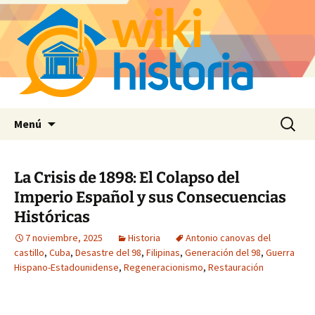
Saltar
Buscar:
Menú
al
contenido
La Crisis de 1898: El Colapso del
Imperio Español y sus Consecuencias
Históricas
7 noviembre, 2025
Historia
Antonio canovas del
castillo
,
Cuba
,
Desastre del 98
,
Filipinas
,
Generación del 98
,
Guerra
Hispano-Estadounidense
,
Regeneracionismo
,
Restauración