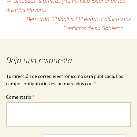
Navegación
←
Dinastías Islámicas y la Política Exterior de los
Austrias Mayores
Bernardo O’Higgins: El Legado Político y los
de
Conflictos de su Gobierno
→
entradas
Deja una respuesta
Tu dirección de correo electrónico no será publicada.
Los
campos obligatorios están marcados con
*
Comentario
*