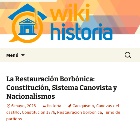
Saltar
Buscar:
Menú
al
contenido
La Restauración Borbónica:
Constitución, Sistema Canovista y
Nacionalismos
6 mayo, 2026
Historia
Caciquismo
,
Canovas del
castillo
,
Constitucion 1876
,
Restauracion borbonica
,
Turno de
partidos