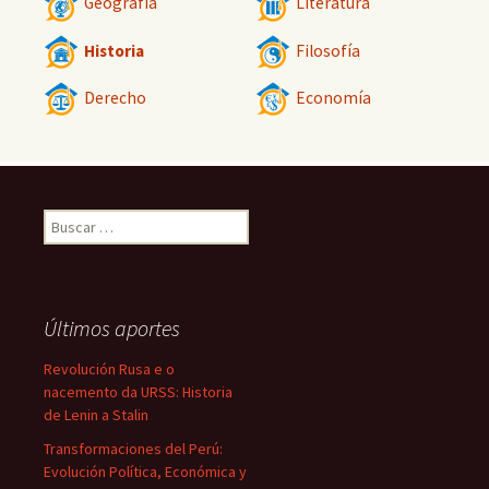
Geografía
Literatura
Historia
Filosofía
Derecho
Economía
Buscar:
Últimos aportes
Revolución Rusa e o
nacemento da URSS: Historia
de Lenin a Stalin
Transformaciones del Perú:
Evolución Política, Económica y