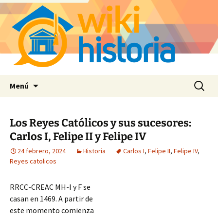
Saltar
Buscar:
Menú
al
contenido
Los Reyes Católicos y sus sucesores:
Carlos I, Felipe II y Felipe IV
24 febrero, 2024
Historia
Carlos I
,
Felipe II
,
Felipe IV
,
Reyes catolicos
RRCC-CREAC MH-I y F se
casan en 1469. A partir de
este momento comienza