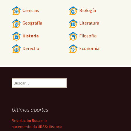
Ciencias
Biología
Geografía
Literatura
Historia
Filosofía
Derecho
Economía
Buscar:
Últimos aportes
Revolución Rusa e o
nacemento da URSS: Historia