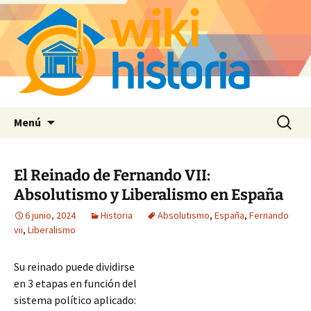
Saltar
Buscar:
Menú
al
contenido
El Reinado de Fernando VII:
Absolutismo y Liberalismo en España
6 junio, 2024
Historia
Absolutismo
,
España
,
Fernando
vii
,
Liberalismo
Su reinado puede dividirse
en 3 etapas en función del
sistema político aplicado: