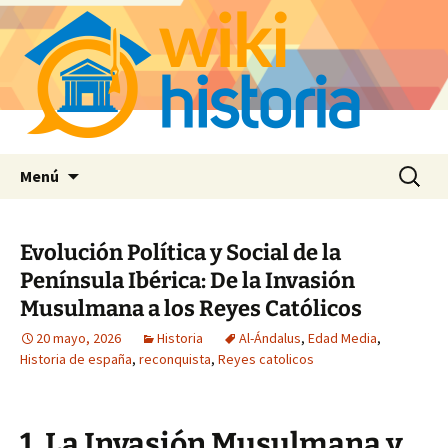
Saltar
Buscar:
Menú
al
contenido
Evolución Política y Social de la
Península Ibérica: De la Invasión
Musulmana a los Reyes Católicos
20 mayo, 2026
Historia
Al-Ándalus
,
Edad Media
,
Historia de españa
,
reconquista
,
Reyes catolicos
1. La Invasión Musulmana y