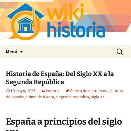
Saltar
Buscar:
Menú
al
contenido
Historia de España: Del Siglo XX a la
Segunda República
19 mayo, 2026
Historia
Guerra de marruecos
,
Historia
de españa
,
Primo de Rivera
,
Segunda republica
,
siglo XX
España a principios del siglo