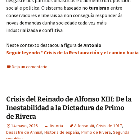
desgaste dos partidos dinásticos e o aumento da oposición
social e política. O sistema baseado no
turnismo
entre
conservadores e liberais xa non conseguía responder ás
novas demandas dunha sociedade cada vez máis
industrializada e conflitiva.
Neste contexto destacou a figura de
Antonio
Seguir leyendo “Crisis de la Restauración y el camino hacia 
Deja un comentario
Crisis del Reinado de Alfonso XIII: De la
Inestabilidad a la Dictadura de Primo
de Rivera
14 mayo, 2026
Historia
Alfonso xíii
,
Crisis de 1917
,
Desastre de Annual
,
Historia de españa
,
Primo de Rivera
,
Segunda
republica