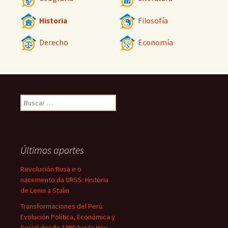
Historia
Filosofía
Derecho
Economía
Buscar:
Últimos aportes
Revolución Rusa e o
nacemento da URSS: Historia
de Lenin a Stalin
Transformaciones del Perú:
Evolución Política, Económica y
Social desde 1990 hasta Hoy