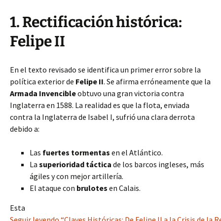
1. Rectificación histórica:
Felipe II
En el texto revisado se identifica un primer error sobre la
política exterior de
Felipe II
. Se afirma erróneamente que la
Armada Invencible
obtuvo una gran victoria contra
Inglaterra en 1588. La realidad es que la flota, enviada
contra la Inglaterra de Isabel I, sufrió una clara derrota
debido a:
Las
fuertes tormentas
en el Atlántico.
La
superioridad táctica
de los barcos ingleses, más
ágiles y con mejor artillería.
El ataque con
brulotes
en Calais.
Esta
Seguir leyendo “Claves Históricas: De Felipe II a la Crisis de la 