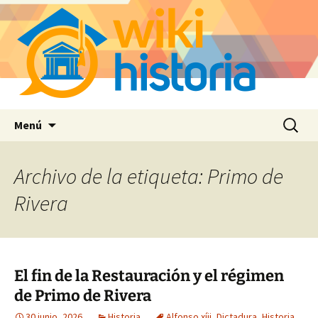
Saltar
Buscar:
Menú
al
contenido
Archivo de la etiqueta: Primo de
Rivera
El fin de la Restauración y el régimen
de Primo de Rivera
30 junio, 2026
Historia
Alfonso xíii
,
Dictadura
,
Historia