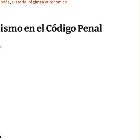
spaña
,
Historia
,
régimen autonómico
rismo en el Código Penal
os
r