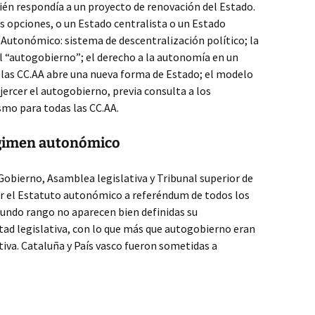
ién respondía a un proyecto de renovación del Estado.
s opciones, o un Estado centralista o un Estado
o Autonómico: sistema de descentralización político; la
l “autogobierno”; el derecho a la autonomía en un
 las CC.AA abre una nueva forma de Estado; el modelo
jercer el autogobierno, previa consulta a los
smo para todas las CC.AA.
régimen autonómico
Gobierno, Asamblea legislativa y Tribunal superior de
ter el Estatuto autonómico a referéndum de todos los
undo rango no aparecen bien definidas su
tad legislativa, con lo que más que autogobierno eran
iva. Cataluña y País vasco fueron sometidas a