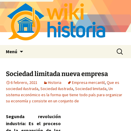
Saltar
Buscar:
Menú
al
contenido
Sociedad limitada nueva empresa
6 febrero, 2021
Historia
Empresa mercantil
,
Que es
sociedad ilustrada
,
Sociedad ilustrada
,
Sociedad limitada
,
Un
sistema económico es la forma que tiene todo país para organizar
su economía y consiste en un conjunto de
Segunda revolución
industria: Es el proceso
de la expansión de los