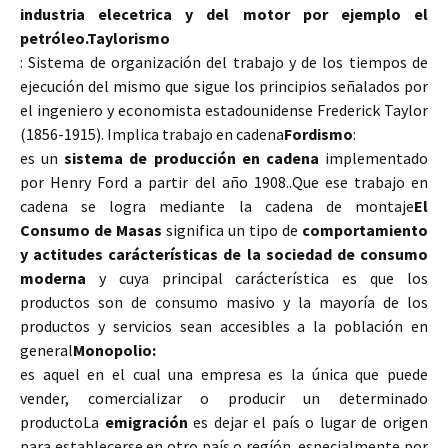
industria elecetrica y del motor por ejemplo el
petróleo.
Taylorismo
:
Sistema de organización del trabajo y de los tiempos de
ejecución del mismo que sigue los principios señalados por
el ingeniero y economista estadounidense Frederick Taylor
(1856-1915).
Implica trabajo en cadena
Fordismo
:
es un
sistema de producción en cadena
implementado
por Henry Ford a partir del año 1908..Que ese trabajo en
cadena se logra mediante la cadena de montaje
El
Consumo de Masas
significa un tipo de
comportamiento
y actitudes carácterísticas de la sociedad de consumo
moderna
y cuya principal carácterística es que los
productos son de consumo masivo y la mayoría de los
productos y servicios sean accesibles a la población en
general
Monopolio:
es aquel en el cual una empresa es la única que puede
vender, comercializar o producir un determinado
producto
La
emigración
es dejar el país o lugar de origen
para establecerse en otro país o regíón, especialmente por