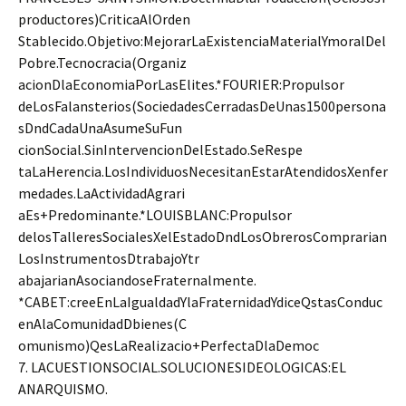
productores)CriticaAlOrden
Stablecido.Objetivo:MejorarLaExistenciaMaterialYmoralDel
Pobre.Tecnocracia(Organiz
acionDlaEconomiaPorLasElites.*FOURIER:Propulsor
deLosFalansterios(SociedadesCerradasDeUnas1500persona
sDndCadaUnaAsumeSuFun
cionSocial.SinIntervencionDelEstado.SeRespe
taLaHerencia.LosIndividuosNecesitanEstarAtendidosXenfer
medades.LaActividadAgrari
aEs+Predominante.*LOUISBLANC:Propulsor
delosTalleresSocialesXelEstadoDndLosObrerosComprarian
LosInstrumentosDtrabajoYtr
abajarianAsociandoseFraternalmente.
*CABET:creeEnLaIgualdadYlaFraternidadYdiceQstasConduc
enAlaComunidadDbienes(C
omunismo)QesLaRealizacio+PerfectaDlaDemoc
7. LACUESTIONSOCIAL.SOLUCIONESIDEOLOGICAS:EL
ANARQUISMO.