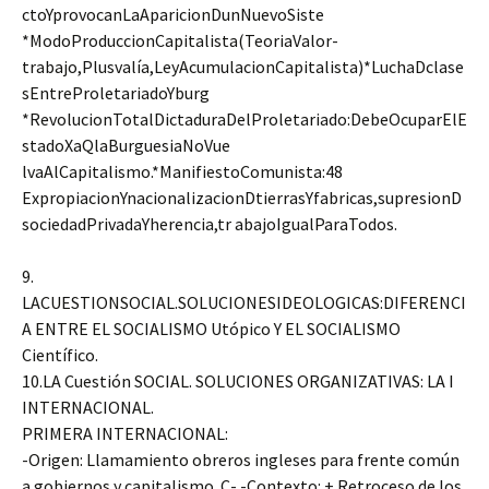
ctoYprovocanLaAparicionDunNuevoSiste
*ModoProduccionCapitalista(TeoriaValor-
trabajo,Plusvalía,LeyAcumulacionCapitalista)*LuchaDclase
sEntreProletariadoYburg
*RevolucionTotalDictaduraDelProletariado:DebeOcuparElE
stadoXaQlaBurguesiaNoVue
lvaAlCapitalismo.*ManifiestoComunista:48
ExpropiacionYnacionalizacionDtierrasYfabricas,supresionD
sociedadPrivadaYherencia,tr abajoIgualParaTodos.
9.
LACUESTIONSOCIAL.SOLUCIONESIDEOLOGICAS:DIFERENCI
A ENTRE EL SOCIALISMO Utópico Y EL SOCIALISMO
Científico.
10.LA Cuestión SOCIAL. SOLUCIONES ORGANIZATIVAS: LA I
INTERNACIONAL.
PRIMERA INTERNACIONAL:
-Origen: Llamamiento obreros ingleses para frente común
a gobiernos y capitalismo. C- -Contexto: + Retroceso de los