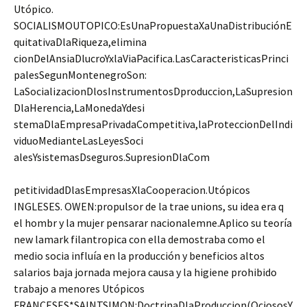
Utópico.
SOCIALISMOUTOPICO:EsUnaPropuestaXaUnaDistribuciónE
quitativaDlaRiqueza,elimina
cionDelAnsiaDlucroYxlaViaPacifica.LasCaracteristicasPrinci
palesSegunMontenegroSon:
LaSocializacionDlosInstrumentosDproduccion,LaSupresion
DlaHerencia,LaMonedaYdesi
stemaDlaEmpresaPrivadaCompetitiva,laProteccionDelIndi
viduoMedianteLasLeyesSoci
alesYsistemasDseguros.SupresionDlaCom
petitividadDlasEmpresasXlaCooperacion.Utópicos
INGLESES. OWEN:propulsor de la trae unions, su idea era q
el hombr y la mujer pensarar nacionalemne.Aplico su teoría
new lamark filantropica con ella demostraba como el
medio socia influía en la producción y beneficios altos
salarios baja jornada mejora causa y la higiene prohibido
trabajo a menores Utópicos
FRANCESES*SAINTSIMON:DoctrinaDlaProduccion(OciososY