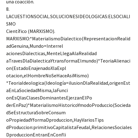
una coacción.
8.
LACUESTIONSOCIAL.SOLUCIONESIDEOLOGICAS:ELSOCIALI
SMO
Científico (MARXISMO).
MARXISMO:*MaterialismoDialectico(RepresentacionRealid
adGenuina,Mundo=Interrel
acionesDialecticas,MenteLlegaAlaRealidad
aTravesDlaDialecticaYtransformaElmundo)*TeoriaAlienaci
on(EstadoEnajenadoXlaExpl
otacion,elHombreNoSeHaceAsiMismo)
*TeoriaIdeologica(Ideología=ilusionDlaRealidad,origenEst
aEnLaSociedadMisma,laFunci
onEsQlasClasesDominantesEjerzanElPo
derEnPaz)*MaterialismoHistoricoYmodoProduccio(Socieda
dSeEstructuraSobreConsum
oPropiedadYformaDproduccion,HayVariosTips
dProduccion:primitivoCapitalistaFeudal,RelacionesSociales
DproduccionEntranEnConfli