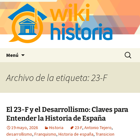
Saltar
Buscar:
Menú
al
contenido
Archivo de la etiqueta: 23-F
El 23-F y el Desarrollismo: Claves para
Entender la Historia de España
19 mayo, 2026
Historia
23-F
,
Antonio Tejero
,
desarrollismo
,
Franquismo
,
Historia de españa
,
Transicion