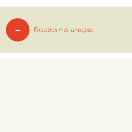
Ir
←
Entradas más antiguas
a
las
entradas