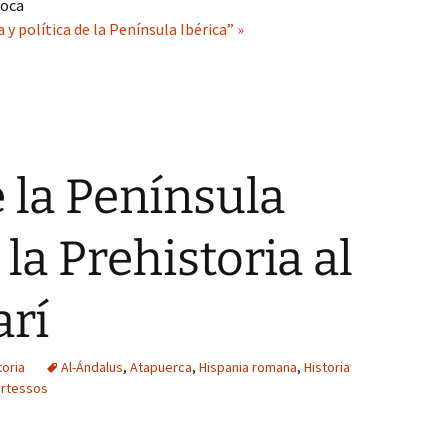
poca
 y política de la Península Ibérica” »
e la Península
 la Prehistoria al
arí
toria
Al-Ándalus
,
Atapuerca
,
Hispania romana
,
Historia
artessos