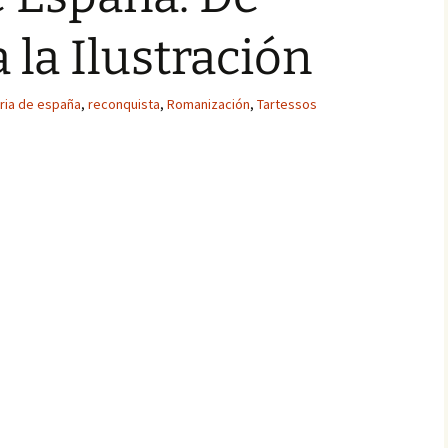
 la Ilustración
oria de españa
,
reconquista
,
Romanización
,
Tartessos