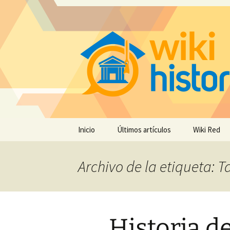
Saltar
Inicio
Últimos artículos
Wiki Red
al
contenido
Archivo de la etiqueta: T
Historia d