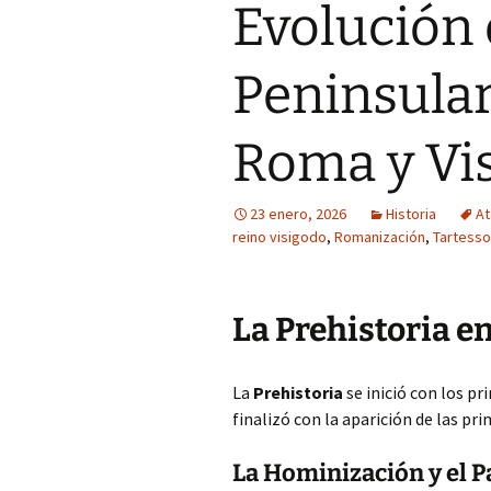
Evolución 
Peninsular
Roma y Vi
23 enero, 2026
Historia
At
reino visigodo
,
Romanización
,
Tartess
La Prehistoria en
La
Prehistoria
se inició con los pr
finalizó con la aparición de las pr
La Hominización y el P