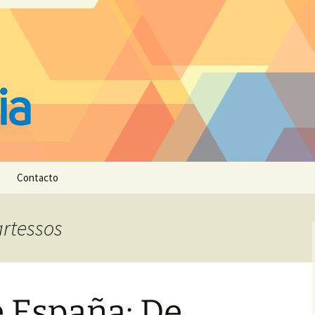
Contacto
artessos
e España: De