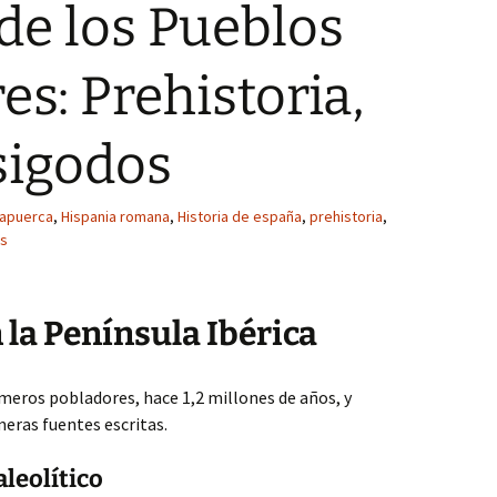
de los Pueblos
es: Prehistoria,
sigodos
apuerca
,
Hispania romana
,
Historia de españa
,
prehistoria
,
os
 la Península Ibérica
imeros pobladores, hace 1,2 millones de años, y
imeras fuentes escritas.
aleolítico