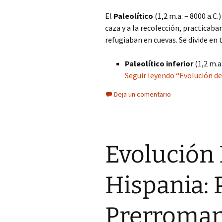
El
Paleolítico
(1,2 m.a. – 8000 a.C
caza y a la recolección, practicaba
refugiaban en cuevas. Se divide en 
Paleolítico inferior
(1,2 m.a
Seguir leyendo “Evolución de
Deja un comentario
Evolución 
Hispania: 
Prerroman