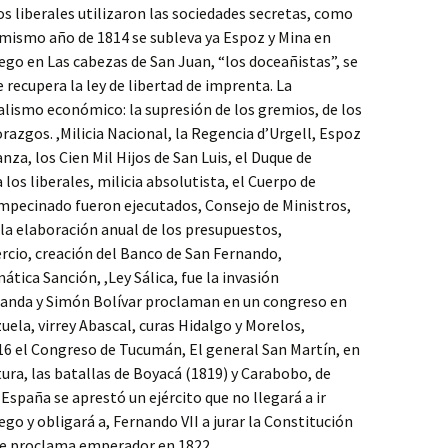
os liberales utilizaron las sociedades secretas, como
 mismo año de 1814 se subleva ya Espoz y Mina en
go en Las cabezas de San Juan, “los doceañistas”, se
e recupera la ley de libertad de imprenta. La
ralismo económico: la supresión de los gremios, de los
orazgos. ,Milicia Nacional, la Regencia d’Urgell, Espoz
anza, los Cien Mil Hijos de San Luis, el Duque de
os liberales, milicia absolutista, el Cuerpo de
Empecinado fueron ejecutados, Consejo de Ministros,
a elaboración anual de los presupuestos,
cio, creación del Banco de San Fernando,
ica Sanción, ,Ley Sálica, fue la invasión
randa y Simón Bolívar proclaman en un congreso en
uela, virrey Abascal, curas Hidalgo y Morelos,
1816 el Congreso de Tucumán, El general San Martín, en
ura, las batallas de Boyacá (1819) y Carabobo, de
España se aprestó un ejército que no llegará a ir
ego y obligará a, Fernando VII a jurar la Constitución
e se proclama emperador en 1822.