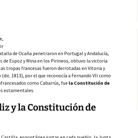
e,
or
batalla de Ocaña penetraron en Portugal y Andalucía,
as de Espoz y Mina en los Pirineos, obtuvo la victoria
 las tropas francesas fueron derrotadas en Vitoria y
 (dic. 1813), por el que reconocía a Fernando VII como
 afrancesados como Cabarrús, fue
la Constitución de
es estamentales.
iz y la Constitución de
Castilla, espontánea juntas en cada pueblo, la Junta