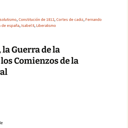
solutismo
,
Constitución de 1812
,
Cortes de cadiz
,
Fernando
a de españa
,
Isabel II
,
Liberalismo
, la Guerra de la
los Comienzos de la
al
I
de