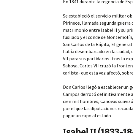
En 1841 durante la regencia de Esp
Se estableció el servicio militar o
Pirineos, llamada segunda guerra c
matrimonio entre Isabel II y su pr
fusilado y el conde de Montemolín
San Carlos de la Rápita, El genera
había desembarcado en la ciudad, o
VII para sus partidarios- tras la ex
Saboya, Carlos VII cruzó la fronte
carlista- que esta vez afectó, sobr
Don Carlos llegó a establecer un g
Campos derrotó definitivamente a l
cien mil hombres, Canovas suavizó
por el que las diputaciones recau
pagar un cupo al estado.
Isabel II (1833-1