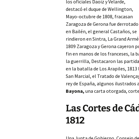
los oficiales Daoíz y Velarde,
destacó el duque de Wellington,
Mayo-octubre de 1808, fracasan
Zaragoza de Gerona fue derrotado
en Bailén, el general Castaños, se
rindieron en Sintra, La Grand Armé
1809 Zaragoza
y Gerona cayeron p
fin en manos de los franceses, la 
la guerrilla, Destacaron las partid
en la batalla de Los Arapiles, 1813
San Marcial, el Tratado de Valençay
rey de España, algunos ilustrados
Bayona,
una carta otorgada, cort
Las Cortes de Cád
1812
Una Junta de Gobierno, Consejo de 