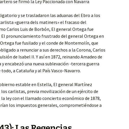
artero se firmó la Ley Paccionada con Navarra
bligatorio y se trasladaron las aduanas del Ebro a los
arlista «guerra dels matiners» el fracaso del
imo Carlos Luis de Borbón, El general Ortega fue
, El pronunciamiento frustrado del general Ortega en
l Ortega fue fusilado y el conde de Montemolín, que
bligado a renunciar a sus derechos a la Corona, Carlos
pulsión de Isabel II. Y así en 1872, reinando Amadeo de
ra y encabezó una nueva sublevación -tercera guerra
e todo, a Cataluña y al País Vasco-Navarro.
obierno estable en Estella, El general Martínez
os carlistas, previa movilización de un ejército de
 la ley con el llamado concierto económico de 1878,
darían los impuestos generales, comprometiéndose a
843): Las Regencias