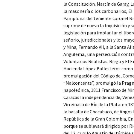
la Constitución. Martín de Garay, L
la masonería o los carbonarios, El
Pamplona. del teniente coronel Rie
suprime de nuevo la Inquisición y s
legislación para implantar el libe
señorío, jurisdiccionales y los may
y Mina, Fernando VII, a la Santa Ali
Angulema., una persecución contra l
Voluntarios Realistas. Riego y El 
Hacienda López Ballesteros como l
promulgación del Código de, Comer
“Malcontents”, promulgó la Pragmát
napoleónica, 1811 Francisco de Mi
Caracas la independencia de, Venez
Virreinato de Río de la Plata: en 
la batalla de Chacabuco, de Angost
República de la Gran Colombia, En 
porque se sublevará dirigido por Ri
del 12, criollo Agustín de Itúrbid