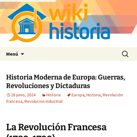
Saltar
Buscar:
Menú
al
contenido
Historia Moderna de Europa: Guerras,
Revoluciones y Dictaduras
28 junio, 2024
Historia
Europa
,
Historia
,
Revolución
francesa
,
Revolucion industrial
La Revolución Francesa