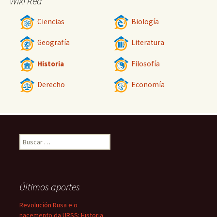
Wiki Red
Ciencias
Biología
Geografía
Literatura
Historia
Filosofía
Derecho
Economía
Buscar:
Últimos aportes
Revolución Rusa e o
nacemento da URSS: Historia