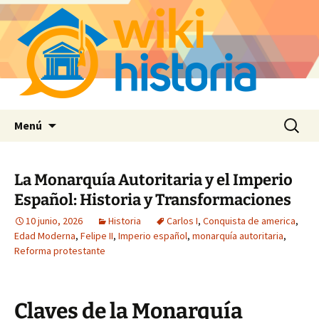
Saltar
Buscar:
Menú
al
contenido
La Monarquía Autoritaria y el Imperio
Español: Historia y Transformaciones
10 junio, 2026
Historia
Carlos I
,
Conquista de america
,
Edad Moderna
,
Felipe II
,
Imperio español
,
monarquía autoritaria
,
Reforma protestante
Claves de la Monarquía