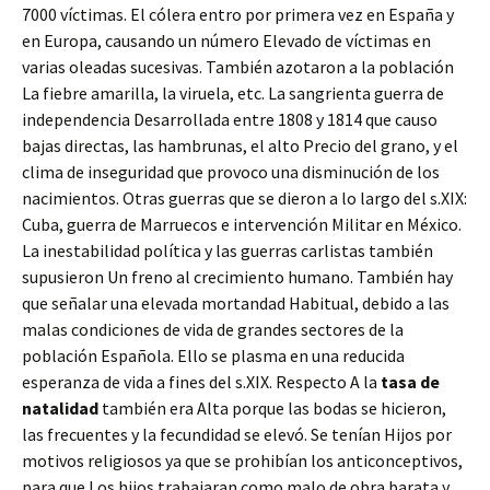
7000 víctimas. El cólera entro por primera vez en España y
en Europa, causando un número Elevado de víctimas en
varias oleadas sucesivas. También azotaron a la población
La fiebre amarilla, la viruela, etc. La sangrienta guerra de
independencia Desarrollada entre 1808 y 1814 que causo
bajas directas, las hambrunas, el alto Precio del grano, y el
clima de inseguridad que provoco una disminución de los
nacimientos. Otras guerras que se dieron a lo largo del s.XIX:
Cuba, guerra de Marruecos e intervención Militar en México.
La inestabilidad política y las guerras carlistas también
supusieron Un freno al crecimiento humano. También hay
que señalar una elevada mortandad Habitual, debido a las
malas condiciones de vida de grandes sectores de la
población Española. Ello se plasma en una reducida
esperanza de vida a fines del s.XIX. Respecto A la
tasa de
natalidad
también era Alta porque las bodas se hicieron,
las frecuentes y la fecundidad se elevó. Se tenían Hijos por
motivos religiosos ya que se prohibían los anticonceptivos,
para que Los hijos trabajaran como malo de obra barata y