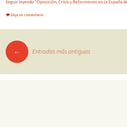
Seguir leyendo “Oposición, Crisis y Reformismo en la España de
Deja un comentario
Ir
←
Entradas más antiguas
a
las
entradas