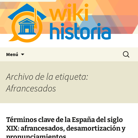
Saltar
Buscar:
Menú
al
contenido
Archivo de la etiqueta:
Afrancesados
Términos clave de la España del siglo
XIX: afrancesados, desamortización y
pronunciamientos