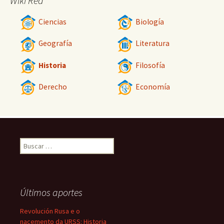
Wiki Red
Ciencias
Biología
Geografía
Literatura
Historia
Filosofía
Derecho
Economía
Buscar:
Últimos aportes
Revolución Rusa e o
nacemento da URSS: Historia