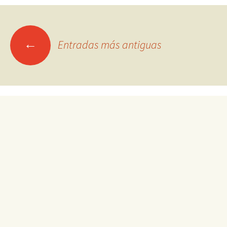
Ir
←
Entradas más antiguas
a
las
entradas