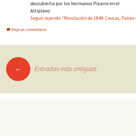
descubierta por los hermanos Pizarro en el
Altiplano
Seguir leyendo “Revolución de 1848: Causas, Países
Deja un comentario
Ir
←
Entradas más antiguas
a
las
entradas