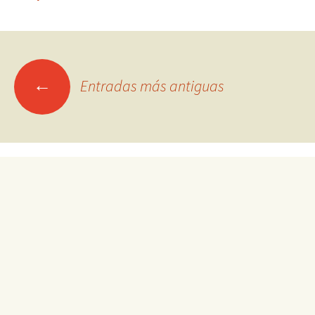
Ir
←
Entradas más antiguas
a
las
entradas