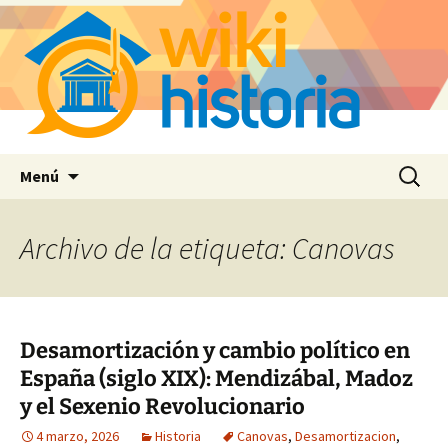
Saltar
Buscar:
Menú
al
contenido
Archivo de la etiqueta: Canovas
Desamortización y cambio político en
España (siglo XIX): Mendizábal, Madoz
y el Sexenio Revolucionario
4 marzo, 2026
Historia
Canovas
,
Desamortizacion
,