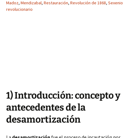
Madoz
,
Mendizabal
,
Restauración
,
Revolución de 1868
,
Sexenio
revolucionario
1) Introducción: concepto y
antecedentes de la
desamortización
La
desamortización
fue el proceso de incautación por