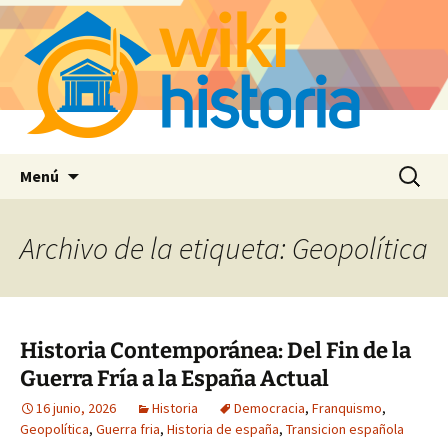
Saltar
Buscar:
Menú
al
contenido
Archivo de la etiqueta: Geopolítica
Historia Contemporánea: Del Fin de la
Guerra Fría a la España Actual
16 junio, 2026
Historia
Democracia
,
Franquismo
,
Geopolítica
,
Guerra fria
,
Historia de españa
,
Transicion española