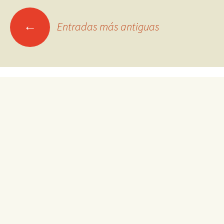
Ir
←
Entradas más antiguas
a
las
entradas