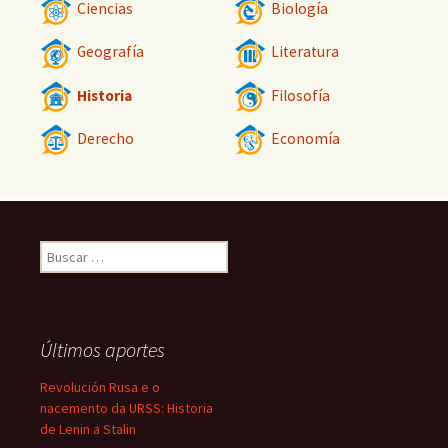
Ciencias
Biología
Geografía
Literatura
Historia
Filosofía
Derecho
Economía
Buscar:
Últimos aportes
Revolución Rusa e o
nacemento da URSS: Historia
de Lenin a Stalin